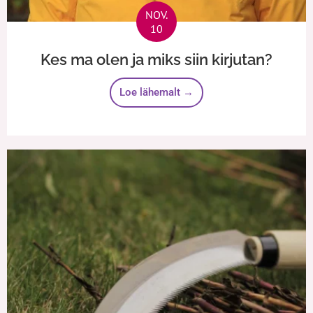
NOV.
10
Kes ma olen ja miks siin kirjutan?
Loe lähemalt →