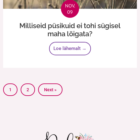
NOV.
09
Milliseid püsikuid ei tohi sügisel
maha lõigata?
Loe lähemalt →
1
2
Next »