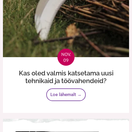
NOV.
09
Kas oled valmis katsetama uusi
tehnikaid ja töövahendeid?
Loe lähemalt →