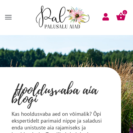
Skip
to
0
content
Hooldusvaba aia
blogi
Kas hooldusvaba aed on võimalik? Õpi
ekspertidelt parimaid nippe ja saladusi
enda unistuste aia rajamiseks ja