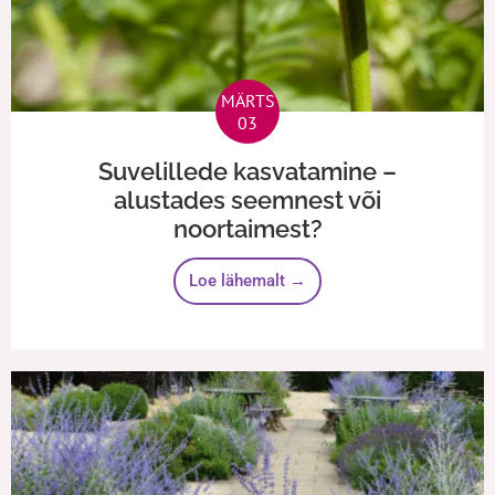
MÄRTS
03
Suvelillede kasvatamine –
alustades seemnest või
noortaimest?
Loe lähemalt →