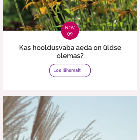
NOV.
09
Kas hooldusvaba aeda on üldse
olemas?
Loe lähemalt →