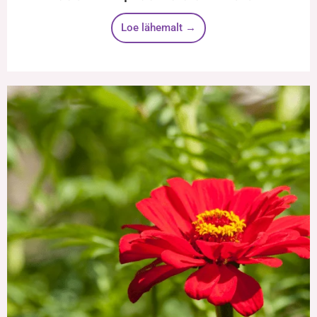
Loe lähemalt →