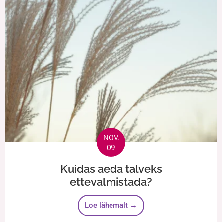
NOV.
09
Kuidas aeda talveks
ettevalmistada?
Loe lähemalt →