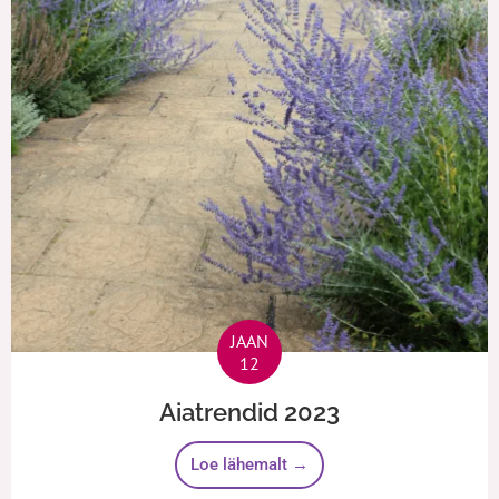
JAAN
12
Aiatrendid 2023
Loe lähemalt →