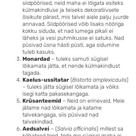
siidpöörised, neid maha ei lõigata esiteks
külmakindluse ja teiseks dekoratiivsete
õisikute pärast, mis talvel aiale palju juurde
annavad. Siidpöörised võib lisaks nööriga
kokku siduda, et nad lumega pikali ei
läheks ja vesi puhmikusse ei satuks. Nad
püsivad üsna hästi püsti, aga sidumine
tuleb kasuks.
Monardad
– tuleks samuti sügisel
lõikamata jätta, et nende külmakindlust
tagada.
Kaelus-ussitatar
(
Bistorta amplexicaulis
)
– tuleks jätta sügisel lõikamata ja võiks
isegi katta pakasekangaga.
Krüsanteemid
– Neid on erinevaid. Meie
jätame nad lõikamata ja katame
talvekangaga, siis püsivad nad
talvekindlad.
Aedsalvei
– (
Salvia officinalis
) millest sa
köhateed teed, teda me sügisel maha ei