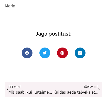
Maria
Jaga postitust:
Prev
Next
EELMINE
JÄRGMINE
Mis saab, kui ilutaimed muutuvad umbrohuks?
Kuidas aeda talveks ettevalmistada?