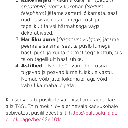
Kukeharjad
– kaunis kukehari (
Sedum
spectabile
), verev kukehari (
Sedum
telephium
) jätame samuti lõikamata, sest
nad püsivad ilusti lumega püsti ja on
tegelikult talvel härmatisega väga
dekoratiivsed.
Hariliku pune
(
Origanum vulgare
) jätame
peenrale seisma, sest ta püsib lumega
hästi püsti ja kui ta härmatisega kattub, siis
ta on tegelikult hästi uhke.
Astilbed
– Nende õievarred on üsna
tugevad ja peavad lume tulekule vastu.
Nemad võib jätta lõikamata, aga võid
vabalt ka maha lõigata.
Kui soovid abi püsikute valimisel oma aeda, lae
alla TASUTA nimekiri 6-le erinevale kasvukohale
sobivatest püsililledest siit:
https://palusalu-aiad-
ou.ck.page/bed42e481c