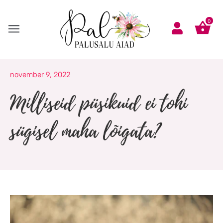
Skip
to
0
content
november 9, 2022
Milliseid püsikuid ei tohi
sügisel maha lõigata?