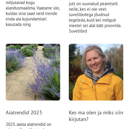
mõjutavad kogu
jutt on suunatud peamiselt
aiandusmaailma. Vaatame üle,
neile, kes ei ole veel
kuidas sina saad neid trende
suvelilledega jõudnud
enda aia kujundamisel
tegeleda, kuid kel mõlgub
kasutada ning
meelel sel alal kätt proovida.
Suvelilled
Aiatrendid 2023
Kes ma olen ja miks siin
kirjutan?
2023. aasta aiatrendid on