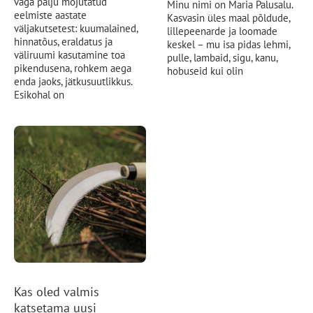
väga palju mõjutatud
Minu nimi on Maria Palusalu.
eelmiste aastate
Kasvasin üles maal põldude,
väljakutsetest: kuumalained,
lillepeenarde ja loomade
hinnatõus, eraldatus ja
keskel – mu isa pidas lehmi,
väliruumi kasutamine toa
pulle, lambaid, sigu, kanu,
pikendusena, rohkem aega
hobuseid kui olin
enda jaoks, jätkusuutlikkus.
Esikohal on
Kas oled valmis
katsetama uusi