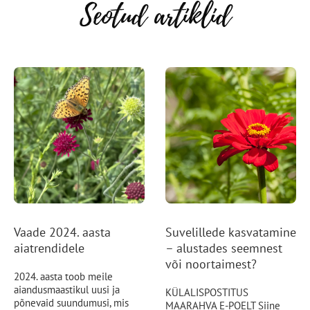
Seotud artiklid
Vaade 2024. aasta
Suvelillede kasvatamine
aiatrendidele
– alustades seemnest
või noortaimest?
2024. aasta toob meile
aiandusmaastikul uusi ja
KÜLALISPOSTITUS
põnevaid suundumusi, mis
MAARAHVA E-POELT Siine