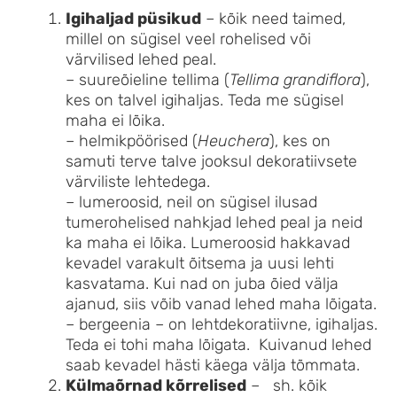
Igihaljad püsikud
– kõik need taimed,
millel on sügisel veel rohelised või
värvilised lehed peal.
– suureõieline tellima (
Tellima grandiflora
),
kes on talvel igihaljas. Teda me sügisel
maha ei lõika.
– helmikpöörised (
Heuchera
), kes on
samuti terve talve jooksul dekoratiivsete
värviliste lehtedega.
– lumeroosid, neil on sügisel ilusad
tumerohelised nahkjad lehed peal ja neid
ka maha ei lõika. Lumeroosid hakkavad
kevadel varakult õitsema ja uusi lehti
kasvatama. Kui nad on juba õied välja
ajanud, siis võib vanad lehed maha lõigata.
– bergeenia – on lehtdekoratiivne, igihaljas.
Teda ei tohi maha lõigata. Kuivanud lehed
saab kevadel hästi käega välja tõmmata.
Külmaõrnad kõrrelised
– sh. kõik