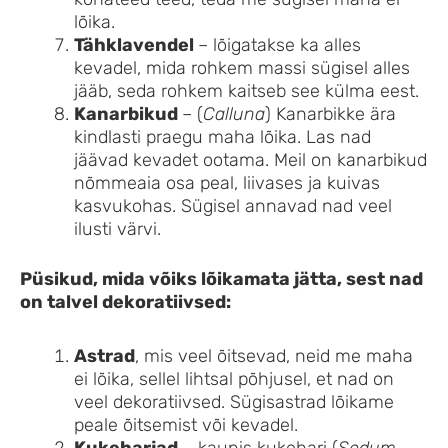
lõika.
Tähklavendel
– lõigatakse ka alles
kevadel, mida rohkem massi sügisel alles
jääb, seda rohkem kaitseb see külma eest.
Kanarbikud
– (
Calluna
) Kanarbikke ära
kindlasti praegu maha lõika. Las nad
jäävad kevadet ootama. Meil on kanarbikud
nõmmeaia osa peal, liivases ja kuivas
kasvukohas. Sügisel annavad nad veel
ilusti värvi.
Püsikud, mida võiks lõikamata jätta, sest nad
on talvel dekoratiivsed:
Astrad
, mis veel õitsevad, neid me maha
ei lõika, sellel lihtsal põhjusel, et nad on
veel dekoratiivsed. Sügisastrad lõikame
peale õitsemist või kevadel.