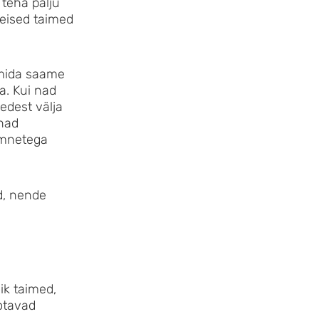
 teha palju
teised taimed
, mida saame
a. Kui nad
edest välja
 nad
emnetega
d, nende
ik taimed,
aotavad