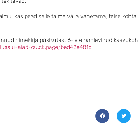
 tekitavad.
 aimu, kas pead selle taime välja vahetama, teise kohta
annud nimekirja püsikutest 6-le enamlevinud kasvukoh
palusalu-aiad-ou.ck.page/bed42e481c