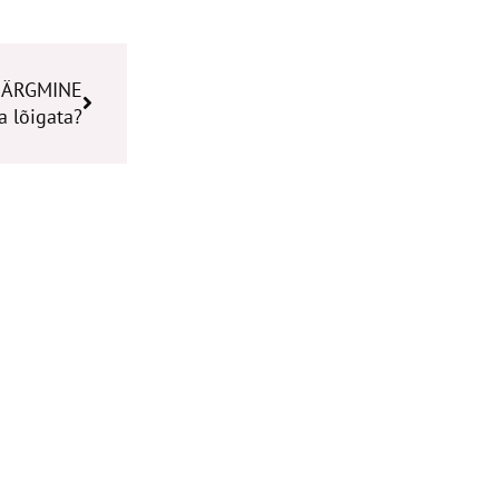
Next
JÄRGMINE
a lõigata?