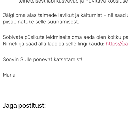
teineteisest läbi kasvavad ja huvitava koosluse
Jälgi oma aias taimede levikut ja käitumist – nii saad
piisab natuke selle suunamisest.
Sobivate püsikute leidmiseks oma aeda olen kokku p
Nimekirja saad alla laadida selle lingi kaudu:
https://
Soovin Sulle põnevat katsetamist!
Maria
Jaga postitust: