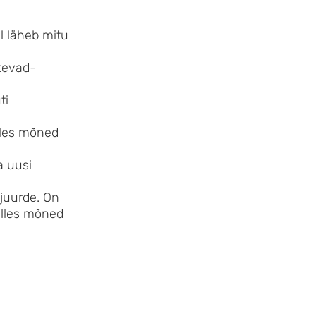
l läheb mitu
 kevad-
ti
alles mõned
a uusi
 juurde. On
alles mõned