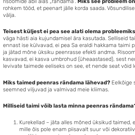
risoomide abil aias „rändama“.
Miks see probleem o
rohkem tööd, et peenart jälle korda saada. Võsundilis
välja.
Teisest küljest ei pea see alati olema probleemik
väga hästi aia kujundamisel ära kasutada. Selliseid t
ennast ise külvavad, ei pea Sa eraldi hakkama taimi p
ja jätad mõne üksiku peenrasse efekti andma. Risoomi
kasvavad, ei kasva umbrohud (üheaastased), sest nen
levivate taimede eeliseks on see, et nende seat võid l
Miks taimed peenras rändama lähevad?
Eelkõige 
seemned viljuvad ja valmivad meie kliimas.
Milliseid taimi võib lasta minna peenras rändama
Kurekellad – jäta alles mõned üksikud taimed, 
mille õis pole enam piisavalt suur või dekorat