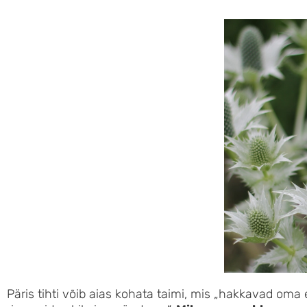
Päris tihti võib aias kohata taimi, mis „hakkavad om