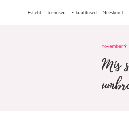
Skip
to
Esileht
Teenused
E-koolitused
Meeskond
content
november 9,
Mis s
umbr