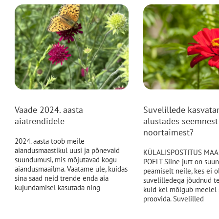
Vaade 2024. aasta
Suvelillede kasvata
aiatrendidele
alustades seemnest
noortaimest?
2024. aasta toob meile
aiandusmaastikul uusi ja põnevaid
KÜLALISPOSTITUS MAA
suundumusi, mis mõjutavad kogu
POELT Siine jutt on suu
aiandusmaailma. Vaatame üle, kuidas
peamiselt neile, kes ei o
sina saad neid trende enda aia
suvelilledega jõudnud t
kujundamisel kasutada ning
kuid kel mõlgub meelel s
proovida. Suvelilled