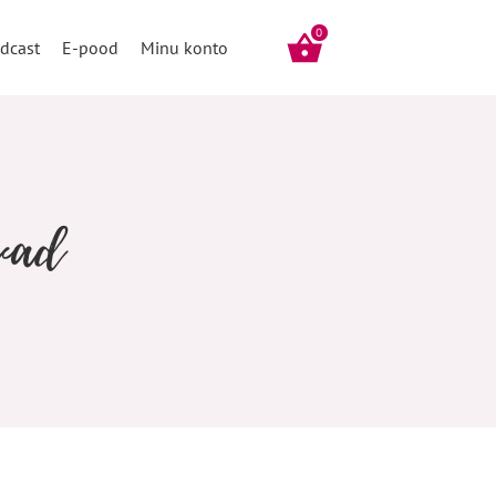
0
dcast
E-pood
Minu konto
uvad