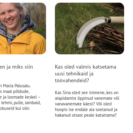
en ja miks siin
Kas oled valmis katsetama
uusi tehnikaid ja
töövahendeid?
 Maria Palusalu.
es maal põldude,
Kas Sina oled see inimene, kes on
de ja loomade keskel –
aiapidamist õppinud vanemate või
 lehmi, pulle, lambaid,
vanavanemate käest? Või oled
hobuseid kui olin
hoopis ise endale aia soetanud ja
hakanud otsast peale katsetama?