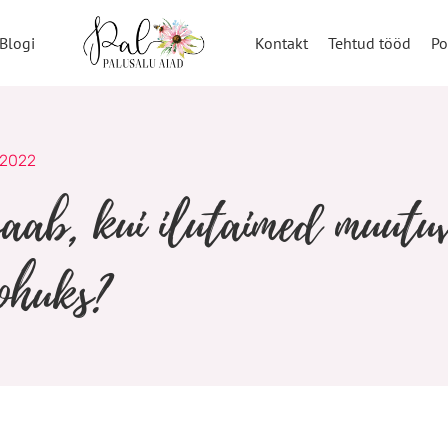
Blogi
Kontakt
Tehtud tööd
Po
 2022
aab, kui ilutaimed muut
ohuks?