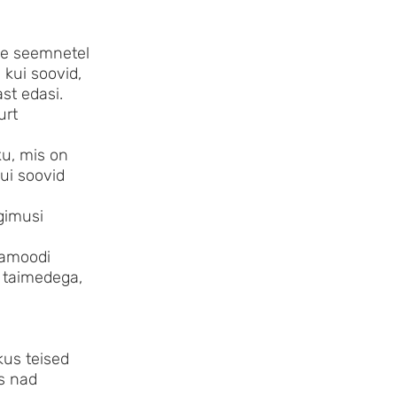
lle seemnetel
kui soovid,
st edasi.
urt
ku, mis on
ui soovid
ngimusi
amamoodi
e taimedega,
kus teised
us nad