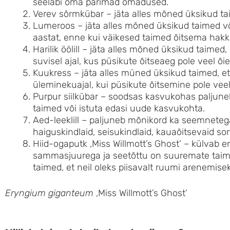
seeläbi oma parimad omadused.
Verev sõrmkübar – jäta alles mõned üksikud ta
Lumeroos – jäta alles mõned üksikud taimed võ
aastat, enne kui väikesed taimed õitsema hak
Harilik öölill – jäta alles mõned üksikud taimed
suvisel ajal, kus püsikute õitseaeg pole veel õi
Kuukress – jäta alles müned üksikud taimed, et
üleminekuajal, kui püsikute õitsemine pole veel 
Purpur siilkübar – soodsas kasvukohas paljuneb
taimed või istuta edasi uude kasvukohta.
Aed-leeklill – paljuneb mõnikord ka seemnetega 
haiguskindlaid, seisukindlaid, kauaõitsevaid sor
Hiid-ogaputk ‚Miss Willmott’s Ghost‘ – külvab 
sammasjuurega ja seetõttu on suuremate taime
taimed, et neil oleks piisavalt ruumi arenemisek
Eryngium giganteum
‚Miss Willmott’s Ghost‘