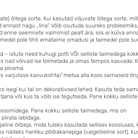
vate) õitega sorte. Kui kasutad viljuvate õitega sorte, mi
ennast nagu „lina“. Võib osutuda suureks probleemiks, 
ed enne seemnete valmimist pealt ära, siis ei külva enna
edel pole tihti emataime omadusi ja taimedel pole su
 – istuta need kuhugi potti VÕI selliste taimedega kok
kus nad võivad ise toimetada ja omas tempos kasvada. K
a piirama.
ks varjulisse kasvukohta/ metsa alla koos sarnaseid ti
diks isegi kui tal on dekoratiivsed lehed. Kasuta teda s
tjana või kus ta võib ise tegutseda. Pane kokku sellist
risoomidega. Pane kokku selliste taimedega, mis on
 piirata labidaga.
aline õitseja, mida tuleks kasutada sellises koosluses, 
näiteks hariliku põdrakanepiga (valgeõieline sort), k