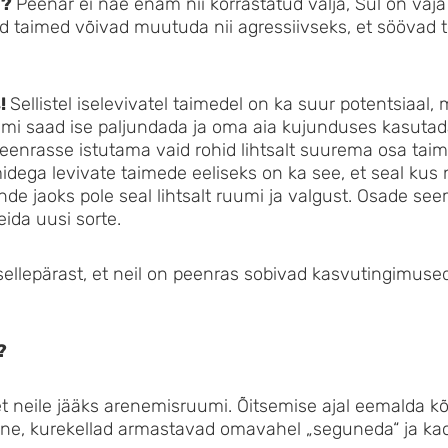
n?
Peenar ei näe enam nii korrastatud välja, Sul on vaja
ed taimed võivad muutuda nii agressiivseks, et söövad 
s!
Sellistel iselevivatel taimedel on ka suur potentsiaal
aimi saad ise paljundada ja oma aia kujunduses kasutad
eenrasse istutama vaid rohid lihtsalt suurema osa taim
dega levivate taimede eeliseks on ka see, et seal kus
de jaoks pole seal lihtsalt ruumi ja valgust. Osade se
eida uusi sorte.
sellepärast, et neil on peenras sobivad kasvutingimuse
?
et neile jääks arenemisruumi. Õitsemise ajal eemalda kõ
iivne, kurekellad armastavad omavahel „seguneda“ ja k