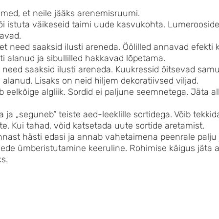
imed, et neile jääks arenemisruumi.
i istuta väikeseid taimi uude kasvukohta. Lumerooside
kavad.
, et need saaksid ilusti areneda. Öölilled annavad efekti
eti alanud ja sibullilled hakkavad lõpetama.
 need saaksid ilusti areneda. Kuukressid õitsevad samu
alanud. Lisaks on neid hiljem dekoratiivsed viljad.
 eelkõige algliik. Sordid ei paljune seemnetega. Jäta 
ja „seguneb“ teiste aed-leeklille sortidega. Võib tekkid
te. Kui tahad, võid katsetada uute sortide aretamist.
ennast hästi edasi ja annab vahetaimena peenrale palju
de ümberistutamine keeruline. Rohimise käigus jäta 
s.