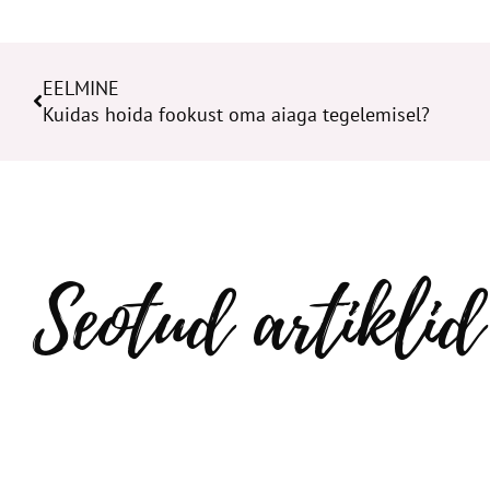
Prev
EELMINE
Kuidas hoida fookust oma aiaga tegelemisel?
Seotud artiklid