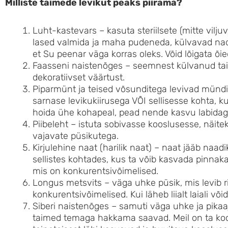
Milliste taimede levikut peaks piirama?
Luht-kastevars – kasuta steriilsete (mitte vilju
lased valmida ja maha pudeneda, külvavad nad 
et Su peenar väga korras oleks. Võid lõigata õi
Faasseni naistenõges – seemnest külvanud taim
dekoratiivset väärtust.
Piparmünt ja teised võsunditega levivad mündid
sarnase levikukiirusega VÕI sellisesse kohta, 
hoida ühe kohapeal, pead nende kasvu labidag
Piibeleht – istuta sobivasse kooslusesse, näite
vajavate püsikutega.
Kirjulehine naat (harilik naat) – naat jääb naa
sellistes kohtades, kus ta võib kasvada pinnaka
mis on konkurentsivõimelised.
Longus metsvits – väga uhke püsik, mis levib 
konkurentsivõimelised. Kui läheb liialt laiali võid
Siberi naistenõges – samuti väga uhke ja pikaaj
taimed temaga hakkama saavad. Meil on ta koos 