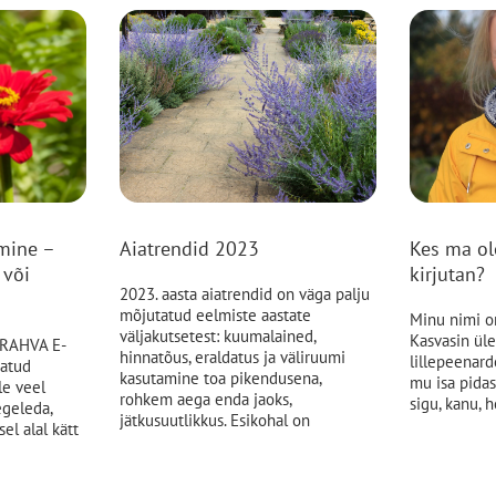
mine –
Aiatrendid 2023
Kes ma ol
 või
kirjutan?
2023. aasta aiatrendid on väga palju
mõjutatud eelmiste aastate
Minu nimi on
väljakutsetest: kuumalained,
Kasvasin ül
RAHVA E-
hinnatõus, eraldatus ja väliruumi
lillepeenar
natud
kasutamine toa pikendusena,
mu isa pidas
le veel
rohkem aega enda jaoks,
sigu, kanu, 
egeleda,
jätkusuutlikkus. Esikohal on
el alal kätt