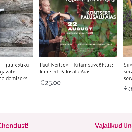
 – juurestiku
Paul Neitsov – Kitarr suveõhtus:
Suv
ügavate
kontsert Palusalu Aias
ser
maldamiseks
ser
€
25.00
€
ühendust!
Vajalikud li