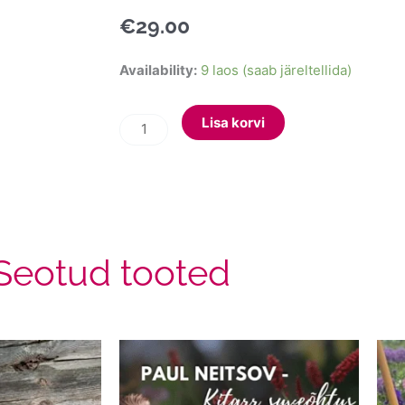
€
29.00
Raamat
Availability:
9 laos (saab järeltellida)
"Naadimetsast
Paradiisiks"
Lisa korvi
kogus
Seotud tooted