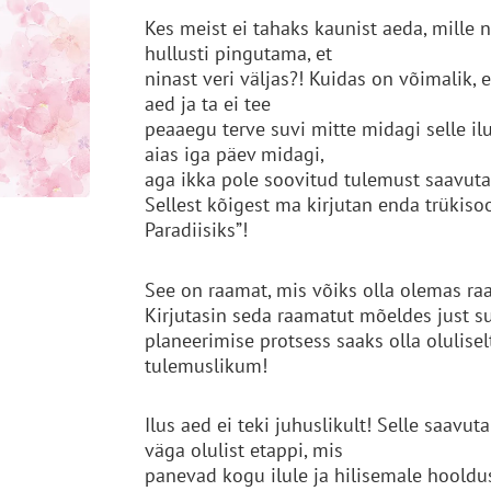
Kes meist ei tahaks kaunist aeda, mille n
hullusti pingutama, et
ninast veri väljas?! Kuidas on võimalik,
aed ja ta ei tee
peaaegu terve suvi mitte midagi selle il
aias iga päev midagi,
aga ikka pole soovitud tulemust saavut
Sellest kõigest ma kirjutan enda trükis
Paradiisiks”!
See on raamat, mis võiks olla olemas raam
Kirjutasin seda raamatut mõeldes just sul
planeerimise protsess saaks olla olulisel
tulemuslikum!
Ilus aed ei teki juhuslikult! Selle saav
väga olulist etappi, mis
panevad kogu ilule ja hilisemale hooldu