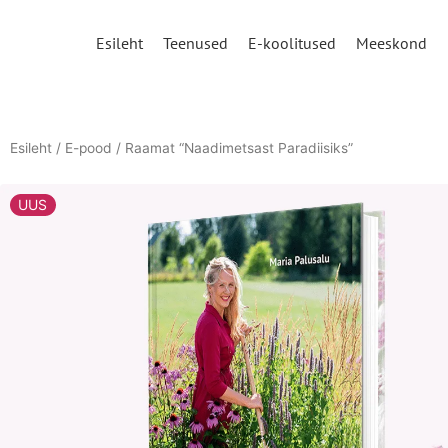
Skip
to
Esileht
Teenused
E-koolitused
Meeskond
content
Esileht
/
E-pood
/ Raamat “Naadimetsast Paradiisiks”
UUS