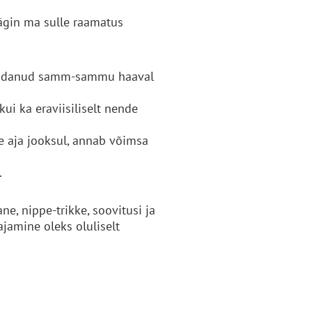
äägin ma sulle raamatus
 aidanud samm-sammu haaval
kui ka eraviisiliselt nende
e aja jooksul, annab võimsa
.
ne, nippe-trikke, soovitusi ja
ajamine oleks oluliselt