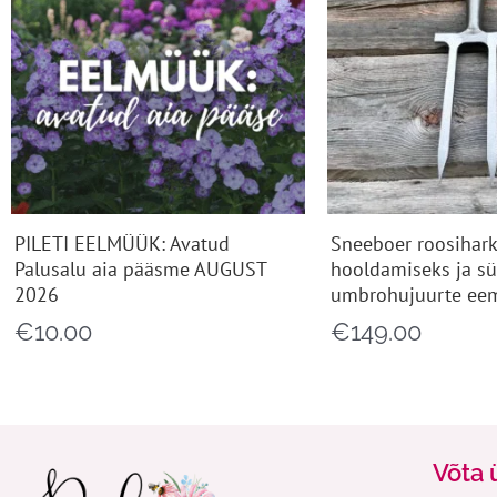
PILETI EELMÜÜK: Avatud
Sneeboer roosihark
Palusalu aia pääsme AUGUST
hooldamiseks ja s
2026
umbrohujuurte ee
€
10.00
€
149.00
Võta 