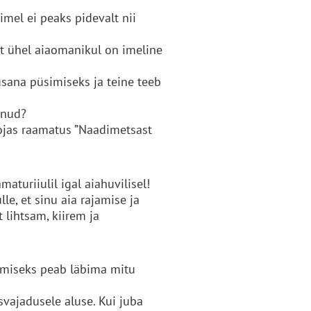
imel ei peaks pidevalt nii
 et ühel aiaomanikul on imeline
usana püsimiseks ja teine teeb
anud?
oojas raamatus ”Naadimetsast
aturiiulil igal aiahuvilisel!
le, et sinu aia rajamise ja
t lihtsam, kiirem ja
utamiseks peab läbima mitu
svajadusele aluse. Kui juba