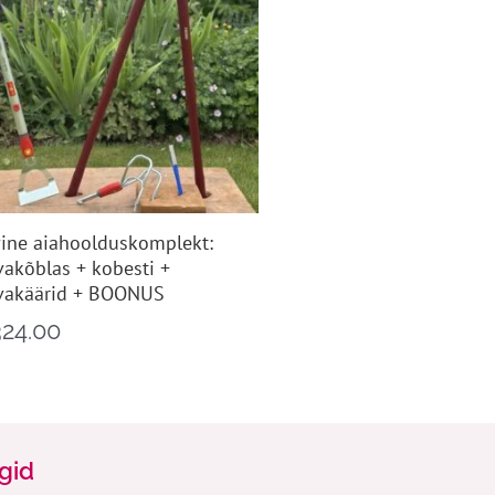
ine aiahoolduskomplekt:
vakõblas + kobesti +
vakäärid + BOONUS
324.00
ngid