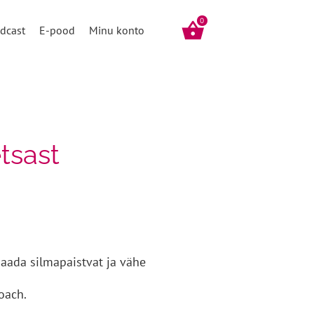
0
dcast
E-pood
Minu konto
tsast
saada silmapaistvat ja vähe
oach.