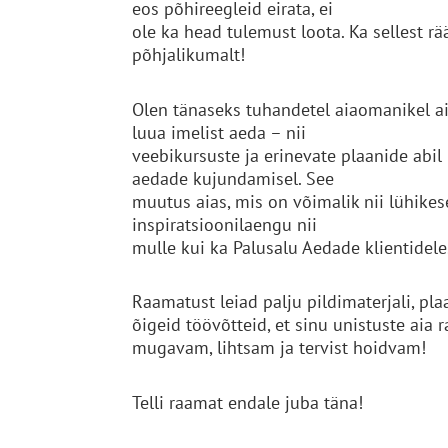
eos põhireegleid eirata, ei
ole ka head tulemust loota. Ka sellest r
põhjalikumalt!
Olen tänaseks tuhandetel aiaomanikel
luua imelist aeda – nii
veebikursuste ja erinevate plaanide abil 
aedade kujundamisel. See
muutus aias, mis on võimalik nii lühikes
inspiratsioonilaengu nii
mulle kui ka Palusalu Aedade klientidele
Raamatust leiad palju pildimaterjali, plaa
õigeid töövõtteid, et sinu unistuste aia r
mugavam, lihtsam ja tervist hoidvam!
Telli raamat endale juba täna!