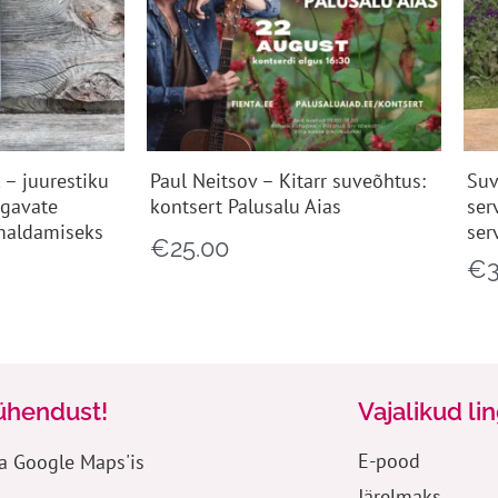
 – juurestiku
Paul Neitsov – Kitarr suveõhtus:
Suv
ügavate
kontsert Palusalu Aias
ser
maldamiseks
ser
€
25.00
€
ühendust!
Vajalikud li
E-pood
a Google Maps'is
Järelmaks