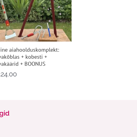
ine aiahoolduskomplekt:
vakõblas + kobesti +
vakäärid + BOONUS
324.00
ngid