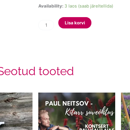
Pisike
Availability:
3 laos (saab järeltellida)
koletis-
oksasaag
Lisa korvi
170
kogus
Seotud tooted