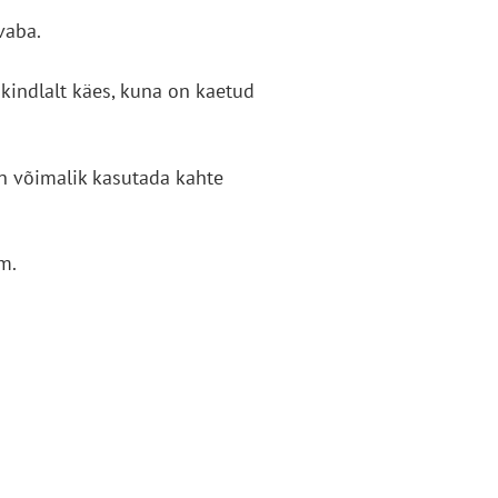
vaba.
kindlalt käes, kuna on kaetud
n võimalik kasutada kahte
m.