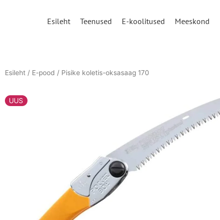
Skip
to
Esileht
Teenused
E-koolitused
Meeskond
content
Esileht
/
E-pood
/ Pisike koletis-oksasaag 170
UUS