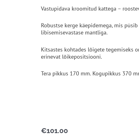
Vastupidava kroomitud kattega – rooste
Robustse kerge käepidemega, mis püsib 
libisemisevastase mantliga.
Kitsastes kohtades lõigete tegemiseks o
erinevat lõikepositsiooni.
Tera pikkus 170 mm. Kogupikkus 370 m
€
101.00