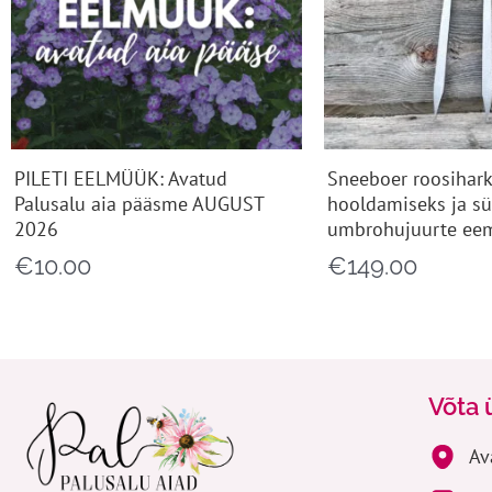
PILETI EELMÜÜK: Avatud
Sneeboer roosihark
Palusalu aia pääsme AUGUST
hooldamiseks ja s
2026
umbrohujuurte ee
€
10.00
€
149.00
Võta 
Av