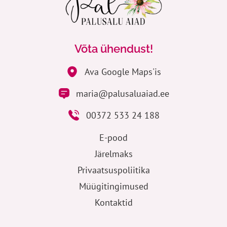
Võta ühendust!
Ava Google Maps'is
maria@palusaluaiad.ee
00372 533 24 188
E-pood
Järelmaks
Privaatsuspoliitika
Müügitingimused
Kontaktid