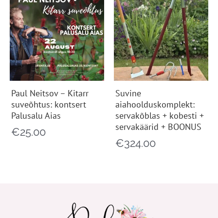
Paul Neitsov – Kitarr
Suvine
suveõhtus: kontsert
aiahoolduskomplekt:
Palusalu Aias
servakõblas + kobesti +
servakäärid + BOONUS
€
25.00
€
324.00