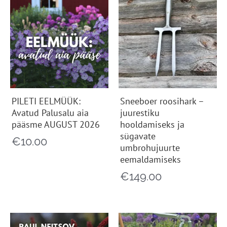
PILETI EELMÜÜK:
Sneeboer roosihark –
Avatud Palusalu aia
juurestiku
pääsme AUGUST 2026
hooldamiseks ja
sügavate
€
10.00
umbrohujuurte
eemaldamiseks
€
149.00