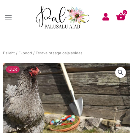
Skip
to
0
content
Esileht
/
E-pood
/ Terava otsaga osjalabidas
UUS