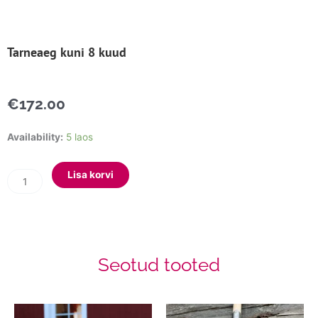
Tarneaeg kuni 8 kuud
€
172.00
Terava
Availability:
5 laos
otsaga
osjalabidas
Lisa korvi
kogus
Seotud tooted