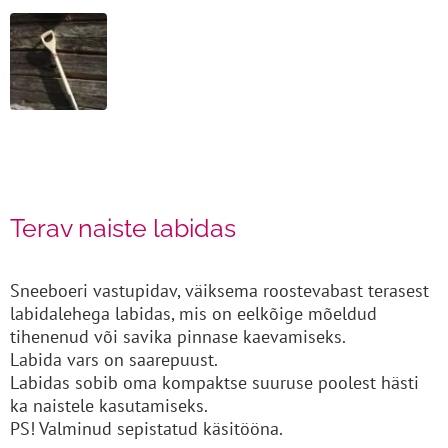
Terav naiste labidas
Sneeboeri vastupidav, väiksema roostevabast terasest
labidalehega labidas, mis on eelkõige mõeldud
tihenenud või savika pinnase kaevamiseks.
Labida vars on saarepuust.
Labidas sobib oma kompaktse suuruse poolest hästi
ka naistele kasutamiseks.
PS! Valminud sepistatud käsitööna.