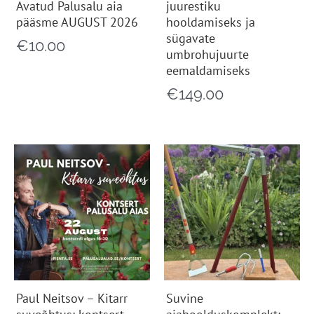
Avatud Palusalu aia
juurestiku
pääsme AUGUST 2026
hooldamiseks ja
sügavate
€
10.00
umbrohujuurte
eemaldamiseks
€
149.00
Paul Neitsov – Kitarr
Suvine