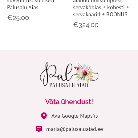
suveõhtus: kontsert
aiahoolduskomplekt:
Palusalu Aias
servakõblas + kobesti +
servakäärid + BOONUS
€
25.00
€
324.00
Võta ühendust!
Ava Google Maps'is
maria@palusaluaiad.ee