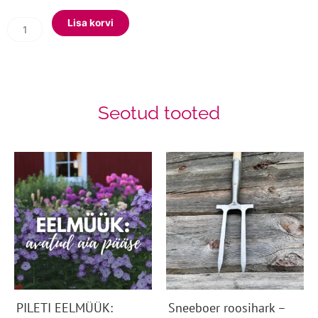
naiste
labidas
Lisa korvi
kogus
Seotud tooted
PILETI EELMÜÜK:
Sneeboer roosihark –