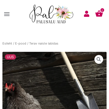
Skip
to
0
content
Esileht
/
E-pood
/ Terav naiste labidas
UUS